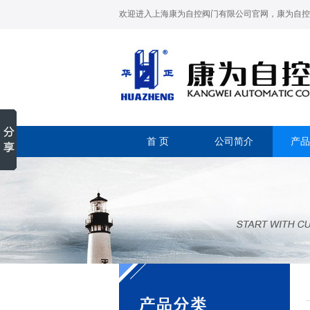
欢迎进入上海康为自控阀门有限公司官网，康为自控
首 页
公司简介
产品