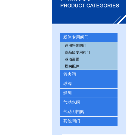
粉体专用阀门
通用粉体阀门
食品级专用阀门
驱动装置
蝶阀配件
管夹阀
球阀
蝶阀
气动水阀
气动刀闸阀
其他阀门