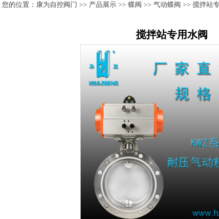
您的位置：
康为自控阀门
>>
产品展示
>>
蝶阀
>>
气动蝶阀
>> 搅拌站
搅拌站专用水阀